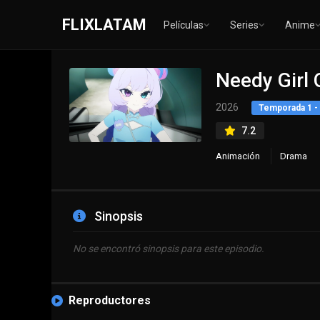
FLIXLATAM
Películas
Series
Anime
Needy Girl
2026
Temporada 1 - 
7.2
Animación
Drama
Sinopsis
No se encontró sinopsis para este episodio.
Reproductores