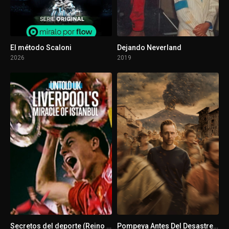
1 - 6
Episodio 6
1 - 7
Episodio 7
El método Scaloni
Dejando Neverland
2026
2019
1 - 8
Episodio 8
1 - 9
Episodio 9
1 - 10
Episodio 10
Secretos del deporte (Reino Unido): El milagro de Estambul
Pompeya Antes Del Desastre, Con Tom Hiddleston