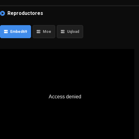
Reproductores
Embed69
Moe
Uqload