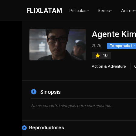
FLIXLATAM
Películas
Series
Anime
Agente Kim
2026
Temporada 1 - 
10
Action & Adventure
Sinopsis
No se encontró sinopsis para este episodio.
Reproductores