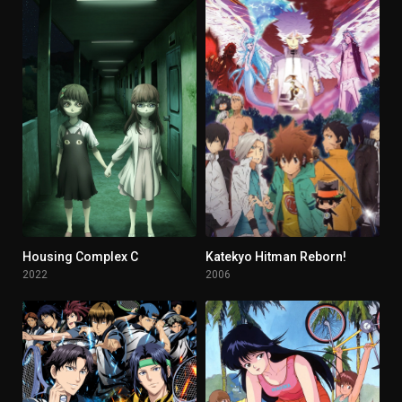
Housing Complex C
Katekyo Hitman Reborn!
7.12
8.159
2022
2006