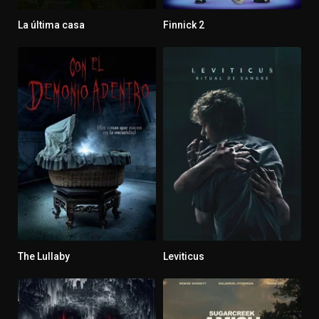
La última casa
Finnick 2
6.211
4
The Lullaby
Leviticus
5.812
6.444