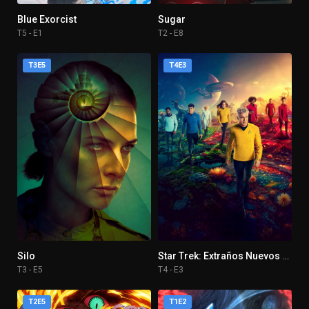
Blue Exorcist
Sugar
T5 - E1
T2 - E8
T3E5
T4E3
Silo
Star Trek: Extraños Nuevos Mundos
T3 - E5
T4 - E3
T2E5
T1E2