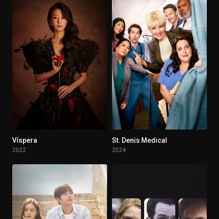
Víspera
St. Denis Medical
6.675
6.7
2022
2024