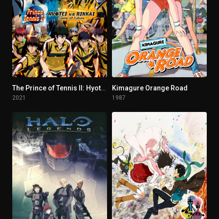
The Prince of Tennis II: Hyotei vs Rikkai - Game of Future
Kimagure Orange Road
7
6.6
2021
1987