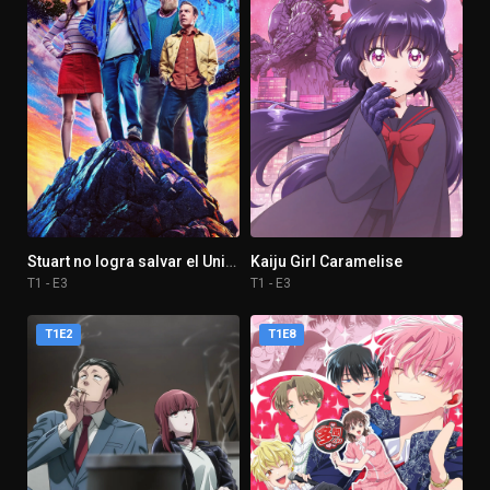
Stuart no logra salvar el Universo
Kaiju Girl Caramelise
T1 - E3
T1 - E3
T1E2
T1E8