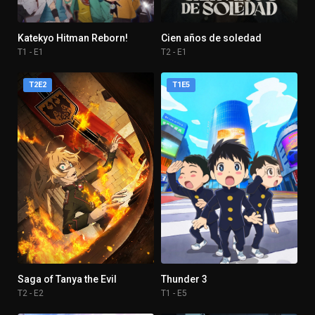
Katekyo Hitman Reborn!
Cien años de soledad
T1 - E1
T2 - E1
T2E2
T1E5
Saga of Tanya the Evil
Thunder 3
T2 - E2
T1 - E5