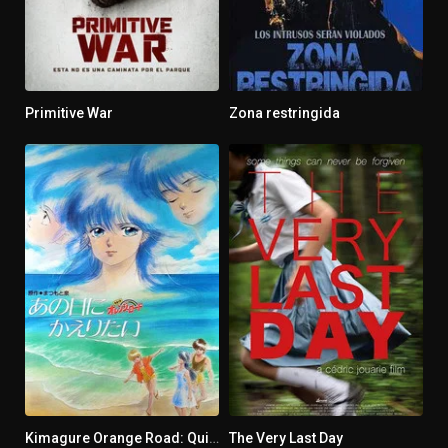
Primitive War
Zona restringida
6.699
5.172
Kimagure Orange Road: Quiero volver a ese día
The Very Last Day
6.9
4.2