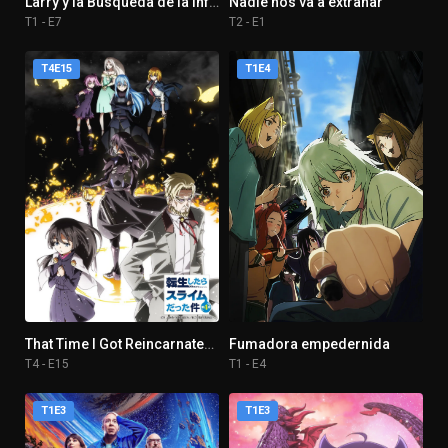
Larry y la Búsqueda de la Infelicidad
Nadie nos va a extrañar
T1 - E7
T2 - E1
T4E15
T1E4
That Time I Got Reincarnated as a Slime
Fumadora empedernida
T4 - E15
T1 - E4
T1E3
T1E3