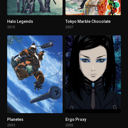
Halo Legends
Tokyo Marble Chocolate
6.543
5.667
2010
2007
Planetes
Ergo Proxy
7.942
7.654
2003
2006