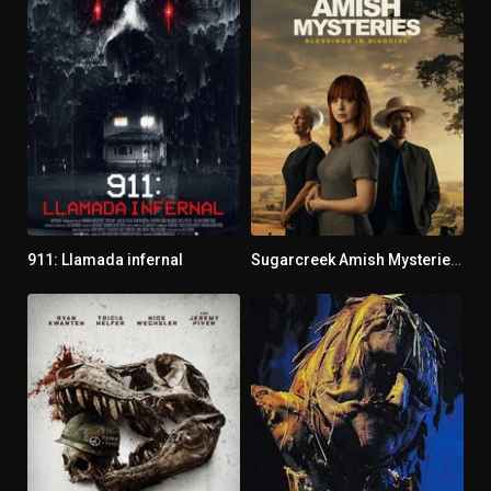
911: Llamada infernal
Sugarcreek Amish Mysteries: Blessings in Disguise
5.7
7.5