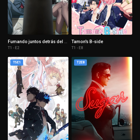
Fumando juntos detrás del súper
Tamon's B-side
T1 - E2
T1 - E8
T5E1
T2E8