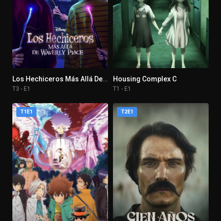
Los Hechiceros Más Allá De Waverly Place
Housing Complex C
T3 - E1
T1 - E1
T1E1
T2E1