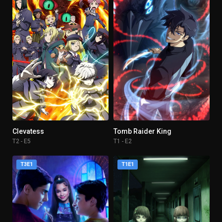
Clevatess
Tomb Raider King
T2 - E5
T1 - E2
T3E1
T1E1