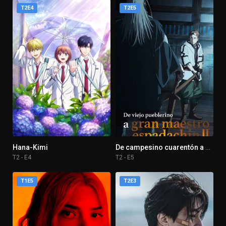
T2E4
T2E5
Hana-Kimi
De campesino cuarentón a Espadachín legendario
T2 - E4
T2 - E5
T1E5
T2E3