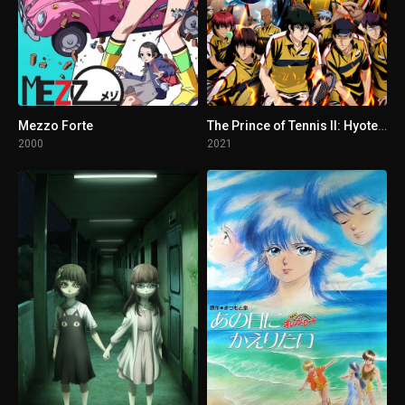
1 - 5
Episodio 5
1 - 6
Episodio 6
1 - 7
Episodio 7
Mezzo Forte
The Prince of Tennis II: Hyotei vs Rikkai - Game of Future
2000
2021
1 - 8
Episodio 8
1 - 9
Episodio 9
1 - 10
Episodio 10
1 - 11
Unification Before Division
1 - 12
The Vanquished Arise
1 - 13
The Prophecy Come to Pass