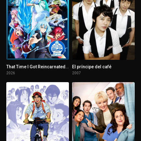
That Time I Got Reincarnated as a Slime. La película: Lágrimas del mar celeste
El príncipe del café
2026
2007