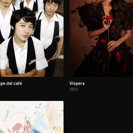
ipe del café
Víspera
2022