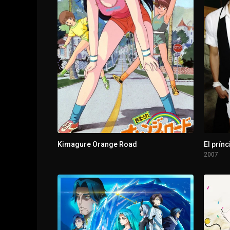
Kimagure Orange Road
El prínc
2007