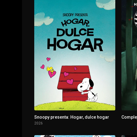
1 - 3
Corazones ardientes en la carretera
1 - 4
Noche santa de árboles perennes
1 - 5
Por el amor de una Diosa
Snoopy presenta: Hogar, dulce hogar
Complej
2026