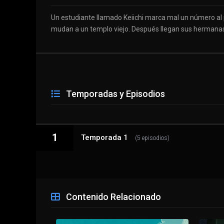
Un estudiante llamado Keiichi marca mal un número al pe
mudan a un templo viejo. Después llegan sus hermana
Temporadas y Episodios
1
Temporada 1
(5 episodios)
1 - 1
La luz de luna y el florecimiento de cerezos
Contenido Relacionado
1 - 2
Sueño en una noche de verano