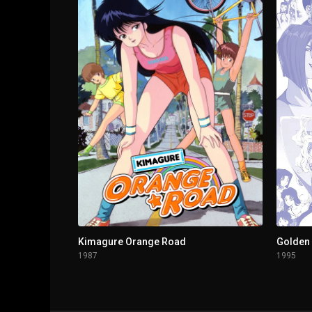
1 - 12
Sacrificio
Kimagure Orange Road
Golden
1987
1995