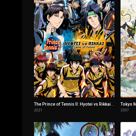
1 - 3
Avaricia
1 - 4
Envidia
1 - 5
Ángel
1 - 6
Amor y odio
1 - 7
Humano
1 - 8
Intenciones verdaderas
1 - 9
Padre
The Prince of Tennis II: Hyotei vs Rikkai - Game of Future
Tokyo M
2021
2007
1 - 10
Celebración
1 - 11
Juego