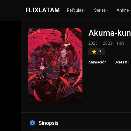
FLIXLATAM
Películas
Series
Anime
Akuma-kun
2023
2023-11-09
7
Animación
Sci-Fi & 
Sinopsis