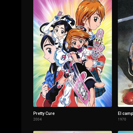
1 - 3
Episodio 3
Pretty Cure
El cam
2004
1970