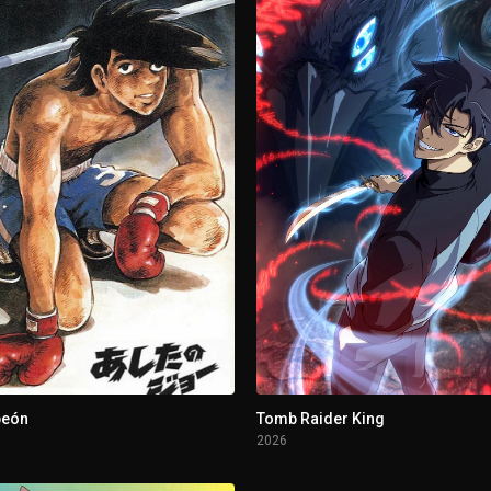
peón
Tomb Raider King
2026