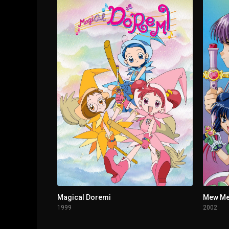
Magical Doremi
Mew Me
1999
2002