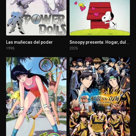
1 - 5
Episodio 5
1 - 6
Episodio 6
1 - 7
Episodio 7
Las muñecas del poder
Snoopy presenta: Hogar, dulce hogar
1996
2026
1 - 8
Episodio 8
1 - 9
Episodio 9
1 - 10
Episodio 10
1 - 11
Episodio 11
1 - 12
Episodio 12
1 - 13
Episodio 13