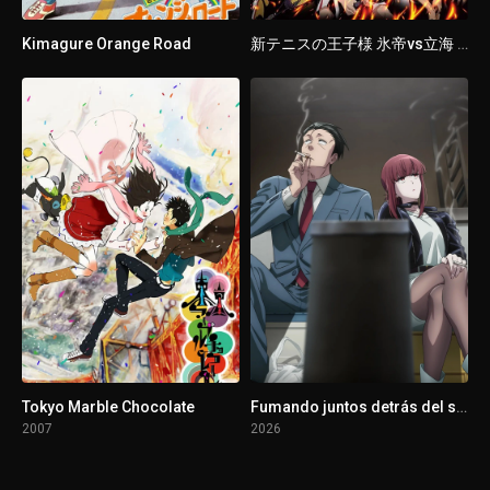
1 - 14
Episodio 14
Kimagure Orange Road
新テニスの王子様 氷帝vs立海 Game of Future
1 - 15
Episodio 15
1 - 16
Episodio 16
1 - 17
Episodio 17
1 - 18
Episodio 18
1 - 19
Episodio 19
1 - 20
Episodio 20
Tokyo Marble Chocolate
Fumando juntos detrás del súper
2007
2026
1 - 21
Episodio 21