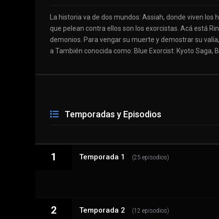
La historia va de dos mundos: Assiah, donde viven los 
que pelean contra ellos son los exorcistas. Acá está Rin
demonios. Para vengar su muerte y demostrar su valía, 
a También conocida como: Blue Exorcist: Kyoto Saga, Bl
Temporadas y Episodios
1
Temporada 1
(25 episodios)
2
1 - 1
Temporada 2
Los demonios moran en los corazones hum
(12 episodios)