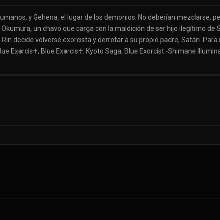
humanos, y Gehena, el lugar de los demonios. No deberían mezclarse, pe
 Okumura, un chavo que carga con la maldición de ser hijo ilegítimo de S
Rin decide volverse exorcista y derrotar a su propio padre, Satán. Para
ue Exꚛrcis♰, Blue Exꚛrcis♰: Kyoto Saga, Blue Exorcist -Shimane Illumin
anos