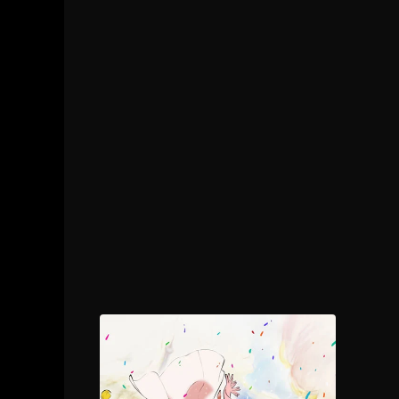
1 - 19
Un día en el que nada ocurre
1 - 20
Máscara
1 - 21
Jardín secreto
1 - 22
Caza de demonios
1 - 23
Verdad
1 - 24
Descendientes de Satán
1 - 25
El mejor de los momentos