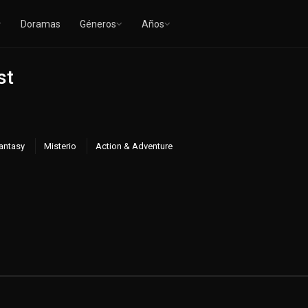
Doramas
Géneros
Años
st
Fantasy
Misterio
Action & Adventure