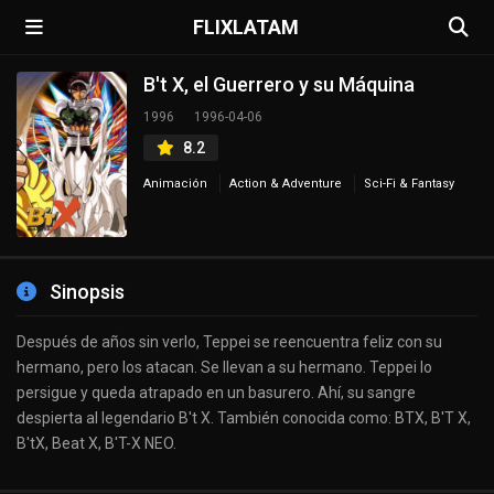
FLIXLATAM
B't X, el Guerrero y su Máquina
1996
1996-04-06
8.2
Animación
Action & Adventure
Sci-Fi & Fantasy
Sinopsis
Después de años sin verlo, Teppei se reencuentra feliz con su
hermano, pero los atacan. Se llevan a su hermano. Teppei lo
persigue y queda atrapado en un basurero. Ahí, su sangre
despierta al legendario B't X. También conocida como: BTX, B'T X,
B'tX, Beat X, B'T-X NEO.