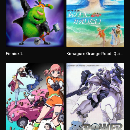
1 - 5
Episodio 5
1 - 6
Episodio 6
1 - 7
Episodio 7
Finnick 2
Kimagure Orange Road: Quiero volver a ese día
1 - 8
Episodio 8
1 - 9
Episodio 9
1 - 10
Episodio 10
1 - 11
Episodio 11
1 - 12
Episodio 12