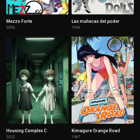
1 - 13
Episodio 13
Mezzo Forte
Las muñecas del poder
1 - 14
Episodio 14
2000
1996
1 - 15
Episodio 15
1 - 16
Episodio 16
1 - 17
Episodio 17
1 - 18
Episodio 18
1 - 19
Episodio 19
1 - 20
Episodio 20
Housing Complex C
Kimagure Orange Road
2022
1987