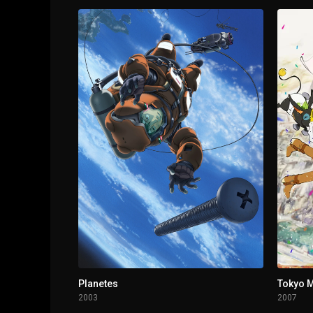
1 - 2
Bienvenidos a la fiesta homicida Parte 2 / U
1 - 3
Un mensaje de los muertos (2)
1 - 4
Cuidado con jugar a dos bandas (1)
1 - 5
Cuidado con jugar a dos bandas (2) / Es de u
1 - 6
El dueño es un Vtuber (2)
1 - 7
No existe la habitación perfectamente cerra
1 - 8
No existe la habitación perfectamente cerrada
1 - 9
Por favor, no te ahogues en este río (2)
Planetes
Tokyo M
2003
2007
1 - 10
Una rosa hermosa con intenciones asesinas