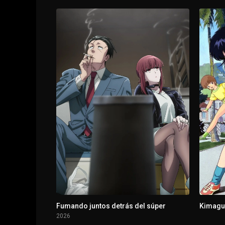
1 - 11
La novia se ha encerrado con llave
1 - 12
¿Qué es lo que han robado?
Fumando juntos detrás del súper
Kimagu
2026