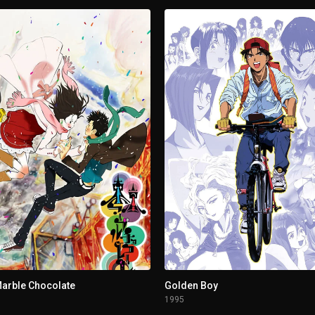
n mensaje de los muertos Parte 1
na Vtuber (1)
da (1)
 (2) / Por favor, no te ahogues en este río (1)
arble Chocolate
Golden Boy
1995