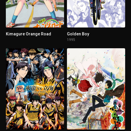
1 - 6
Episodio 6
1 - 7
Episodio 7
Kimagure Orange Road
Golden Boy
1995
1 - 8
Episodio 8
1 - 9
Episodio 9
1 - 10
Episodio 10
1 - 11
Episodio 11
1 - 12
Episodio 12