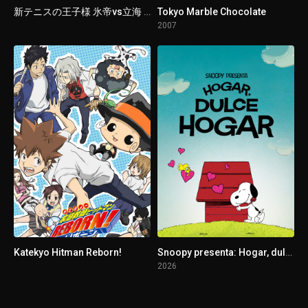
新テニスの王子様 氷帝vs立海 Game of Future
Tokyo Marble Chocolate
2007
Katekyo Hitman Reborn!
Snoopy presenta: Hogar, dulce hogar
2026