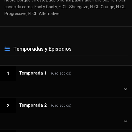
Naota, porque en este pueblo nunca pasa nada increíble. También
conocida como: FooLy CooLy, FLCL: Shoegaze, FLCL: Grunge, FLCL:
Progressive, FLCL: Alternative.
Temporadas y Episodios
Temporada 1
1
(6 episodios)
1 - 1
Temporada 2
FooLy CooLy
2
(6 episodios)
1 - 2
Iniciador de fuego