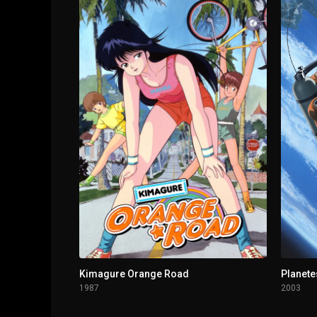
1 - 11
Intentamos reunir Locodols
1 - 12
Intentamos comenzar como Locodols
1 - 13
We Tried Giving a Tour of Nagarekawa
1 - 14
Episodio 14
1 - 15
Episodio 15
Kimagure Orange Road
Planete
1987
2003