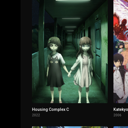
1 - 3
Intentamos ponérnosla. Intentamos quitárno
1 - 4
Intentamos conseguir un mánager
1 - 5
Intentamos fijarnos un gran objetivo
1 - 6
Intentamos reunir mascotas lindas
1 - 7
Intentamos añadir muchas cosas
1 - 8
Intentamos juntar el valor para llamar
1 - 9
Intentamos ser egoístas
Housing Complex C
Katekyo
2022
2006
1 - 10
Las cuatro intentamos trabajar