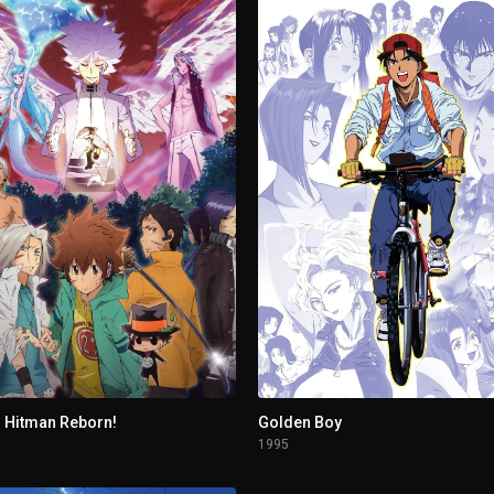
sla
 Hitman Reborn!
Golden Boy
1995