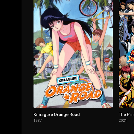
1 - 3
Episodio 3
1 - 4
Episodio 4
1 - 5
Episodio 5
1 - 6
Episodio 6
1 - 7
Episodio 7
1 - 8
Episodio 8
1 - 9
Episodio 9
Kimagure Orange Road
1987
2021
1 - 10
Episodio 10