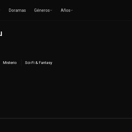
Doramas
Géneros
Años
u
Misterio
Sci-Fi & Fantasy