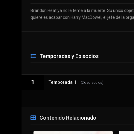
Brandon Heat ya no le teme a la muerte. Su único objet
quiere es acabar con Harry MacDowel, el jefe de la orga
Temporadas y Episodios
1
Temporada 1
(26 episodios)
1 - 1
Episodio 1
Contenido Relacionado
1 - 2
Episodio 2