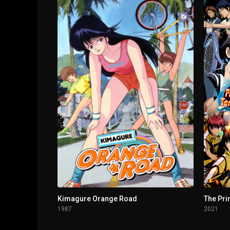
1 - 11
Episodio 11
1 - 12
Episodio 12
1 - 13
Episodio 13
1 - 14
Episodio 14
1 - 15
Episodio 15
1 - 16
Episodio 16
1 - 17
Episodio 17
Kimagure Orange Road
1 - 18
Episodio 18
1987
2021
1 - 19
Episodio 19