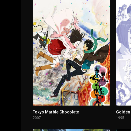
1 - 3
Episodio 3
1 - 4
Episodio 4
1 - 5
Episodio 5
1 - 6
Episodio 6
1 - 7
Episodio 7
1 - 8
Episodio 8
1 - 9
Episodio 9
Tokyo Marble Chocolate
Golden
2007
1995
1 - 10
Episodio 10