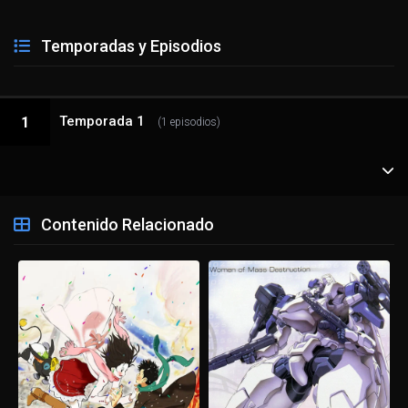
Temporadas y Episodios
Temporada 1
1
(1 episodios)
1 - 1
Episodio 1
Contenido Relacionado