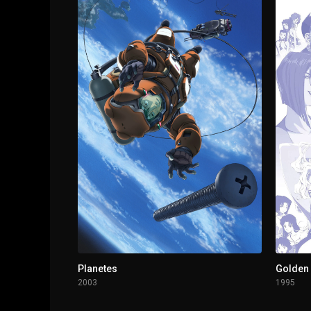
1 - 11
El callejón / Las estatuas sin cabeza
1 - 12
La mujer que susurra / La adorable mascota 
Planetes
Golden
2003
1995