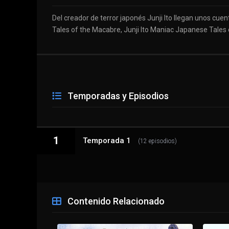
Del creador de terror japonés Junji Ito llegan unos cue
Tales of the Macabre, Junji Ito Maniac Japanese Tales 
Temporadas y Episodios
1
Temporada 1
(12 episodios)
1 - 1
Los escalofriantes hermanos Hikizuri
Contenido Relacionado
1 - 2
El extraño cuento del túnel / El autobús de l