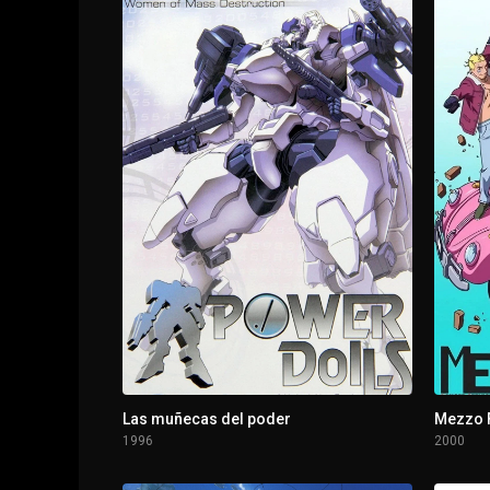
1 - 3
Los globos de la horca
1 - 4
La habitación de paredes cuádruples / La gu
1 - 5
El intruso / La melena larga del ático
1 - 6
Moho / Espejismos de biblioteca
1 - 7
La ciudad de las tumbas
1 - 8
Las capas del terror / La cosa que naufragó 
1 - 9
Tomie・Fotografías
Las muñecas del poder
Mezzo 
1996
2000
1 - 10
Un laberinto insoportable / La abusona