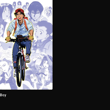
de Sôichi
 Boy