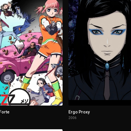
arida del demonio del sueño
en la costa
Forte
Ergo Proxy
2006