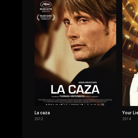
1 - 3
2038 Neo Xianglong
1 - 4
Operación Alarido Destructor
1 - 5
Enemigo en las alturas
1 - 6
Episodio 6
1 - 7
Episodio 7
1 - 8
Episodio 8
1 - 9
Episodio 9
La caza
Your Lie
2012
2014
1 - 10
Episodio 10