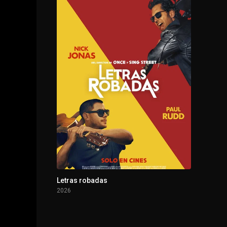
1 - 20
Episodio 20
1 - 21
Episodio 21
1 - 22
Episodio 22
1 - 23
Episodio 23
1 - 24
Episodio 24
1 - 25
Episodio 25
1 - 26
Episodio 26
Letras robadas
2026