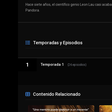
Hace siete años, el científico genio Leon Lau casi acab
Pandora.
Temporadas y Episodios
1
Temporada 1
(26 episodios)
1 - 1
El destructor mutante
Contenido Relacionado
1 - 2
La apertura de la caja