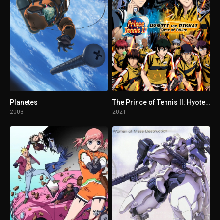
1 - 4
Uroboros
1 - 5
World Games Tour
1 - 6
Mind Arena
1 - 7
Sunsteal Scramble
Planetes
The Prince of Tennis II: Hyotei vs Rikkai - Game of Future
2003
2021
1 - 8
Where Did the Sun Go?
1 - 9
Bookmaker
1 - 10
The Three Cheats the God Brings Forth
1 - 11
The Labyrinth of No Return: Luceimia
1 - 12
The "Labyrinth" of Death and Rebirth: Luceimia