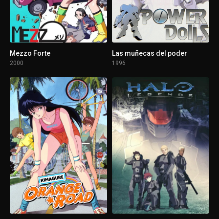
1 - 13
Episodio 13
Mezzo Forte
Las muñecas del poder
2000
1996