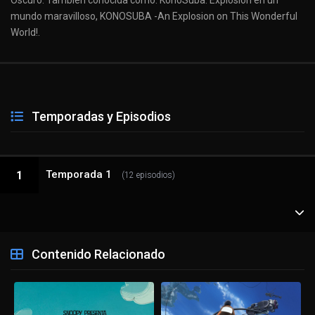
Oscuro. También conocida como: KonoSuba: Explosión en un
mundo maravilloso, KONOSUBA -An Explosion on This Wonderful
World!.
Temporadas y Episodios
Temporada 1
1
(12 episodios)
1 - 1
The Crimson-Eyed Wizards
Contenido Relacionado
1 - 2
The Magic Academy's Taboo