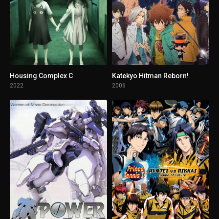
1 - 12
An Explosion on This Wonderful World!
Housing Complex C
Katekyo Hitman Reborn!
2022
2006