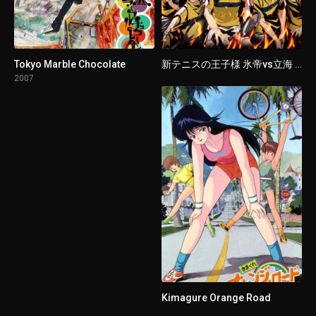
1 - 6
Episodio 6
1 - 7
Episodio 7
Tokyo Marble Chocolate
新テニスの王子様 氷帝vs立海 Game of Future
2007
1 - 8
Episodio 8
1 - 9
Episodio 9
1 - 10
Episodio 10
1 - 11
Episodio 11
1 - 12
Episodio 12
Kimagure Orange Road