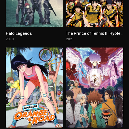
1 - 6
El flautista de Hamelín
Halo Legends
The Prince of Tennis II: Hyotei vs Rikkai - Game of Future
2010
2021