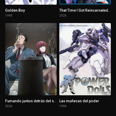
Golden Boy
That Time I Got Reincarnated as a Slime. La película: Lágrimas del mar celeste
1995
2026
Fumando juntos detrás del súper
Las muñecas del poder
2026
1996