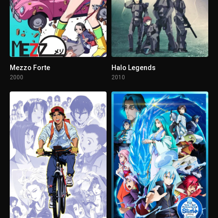
1 - 5
Episodio 5
1 - 6
Episodio 6
1 - 7
Episodio 7
Mezzo Forte
Halo Legends
2000
2010
1 - 8
Episodio 8
1 - 9
Episodio 9
1 - 10
Episodio 10
1 - 11
Episodio 11
1 - 12
Episodio 12