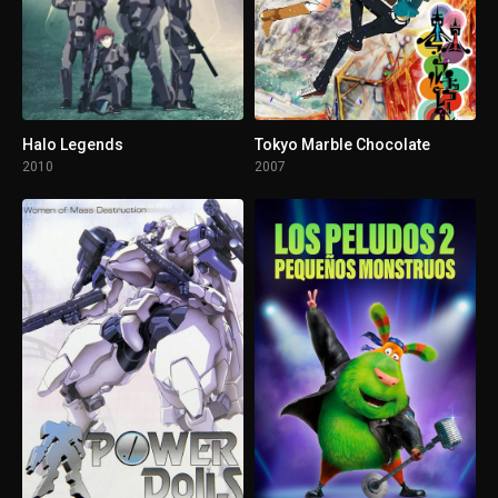
1 - 6
Los polos opuestos se atraen
1 - 7
Episodio 7
Halo Legends
Tokyo Marble Chocolate
2010
2007
1 - 8
Episodio 8
1 - 9
Episodio 9
1 - 10
Pagar mal con mal
1 - 11
El diamante corta el diamante
1 - 12
Episodio 12
1 - 13
Retroceso de las Lycoris