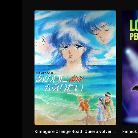
1 - 10
The Search for Shikigami!
1 - 11
Let's Go On The Spirited Train!!
1 - 12
Watch Out With The Yakuchin?
1 - 13
Rival, Ogasawara Emi!
1 - 14
The Summer, The Pool, The Demon
1 - 15
All-ensemble in the Mediterranean
1 - 16
Make The Vampire Sleep!
1 - 17
The Allurement of the Summer Sea
Kimagure Orange Road: Quiero volver a ese día
Finnick
1 - 18
The Shrinking Mikami!