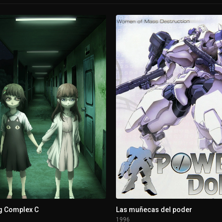
g Complex C
Las muñecas del poder
1996