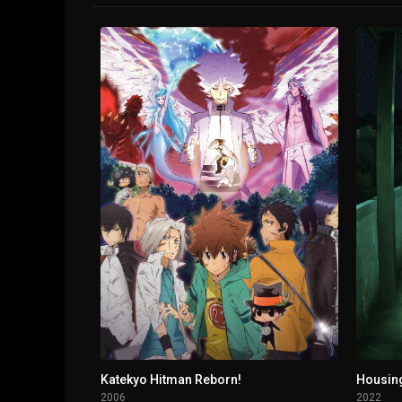
1 - 2
There Is No Tomorrow For The Burglar!
1 - 3
Empire of the Cursed Dolls!!
1 - 4
The Extermination of the Space-Ghost
1 - 5
The Howling Of The Haunted House
1 - 6
The Girl is an Exorcist!
1 - 7
Challenge From Dr. Chaos!
1 - 8
Love Transcends Time!
1 - 9
Please, Kiss!!
Katekyo Hitman Reborn!
Housin
2006
2022