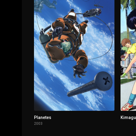
1 - 11
Enjoying All the Spots on the Yamanashi Sh
1 - 12
POV Horror - What ever shall we do?
Planetes
Kimagu
2003