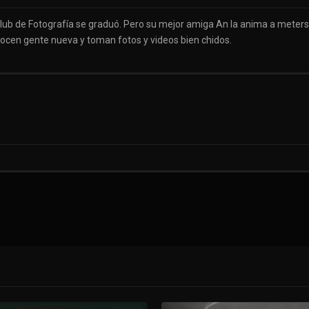
Club de Fotografía se graduó. Pero su mejor amiga An la anima a meter
ocen gente nueva y toman fotos y videos bien chidos.
ng a Classmate, 3000 Leagues - Motovlog Part 12