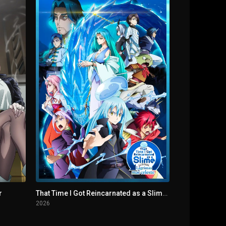
Explode
r
That Time I Got Reincarnated as a Slime. La película: Lágrimas del mar celeste
2026