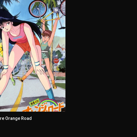
aved Ice Map
re Orange Road