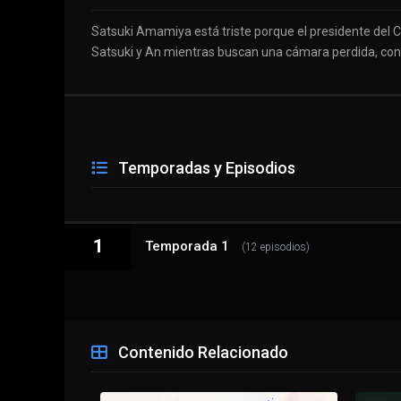
Satsuki Amamiya está triste porque el presidente del 
Satsuki y An mientras buscan una cámara perdida, con
Temporadas y Episodios
1
Temporada 1
(12 episodios)
1 - 1
mono Trip
Contenido Relacionado
1 - 2
Making of Some Aerial Photography! / Visiti