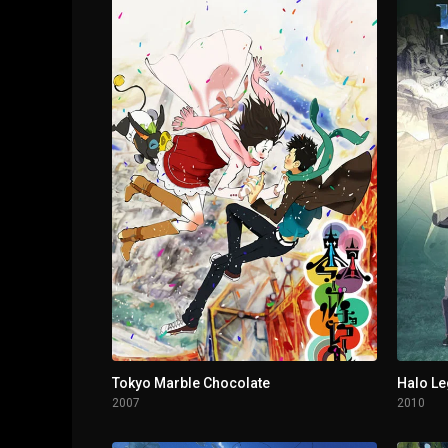
1 - 3
Right Before It Becomes an Anime!! The Man
1 - 4
A Comfy Manga Artist Goes on a Winery Tour -
1 - 5
Episodio 5
1 - 6
Episodio 6
1 - 7
Episodio 7
1 - 8
Nagano/Toyama Trip That's on the Test (The 
1 - 9
Nagano/Toyama Trip That's on the Test (Th
Tokyo Marble Chocolate
Halo L
2007
2010
1 - 10
Nagano/Toyama Trip That's on the Test (The