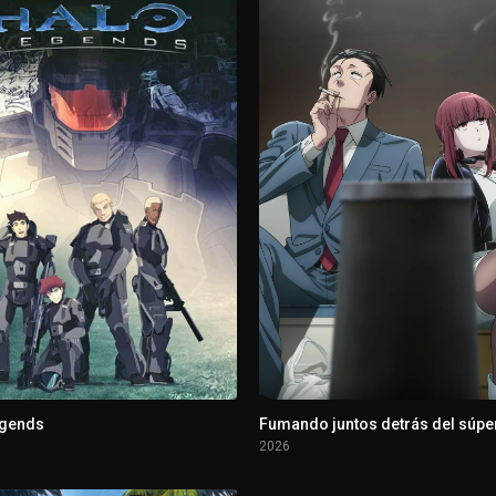
ga Pilgrimage Stamp Rally with a Schedule from Hell!
 Motovlog Part 13 / Taking Pictures of Food and Getting Full Until We 
First Night)
e Second Night)
egends
Fumando juntos detrás del súpe
2026
 Third Night)