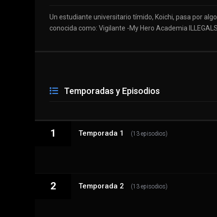
Un estudiante universitario tímido, Koichi, pasa por al
conocida como: Vigilante -My Hero Academia ILLEGALS-
Temporadas y Episodios
1
Temporada 1
(13 episodios)
2
1 - 1
Temporada 2
Aquí me tienen
(13 episodios)
1 - 2
Despegue