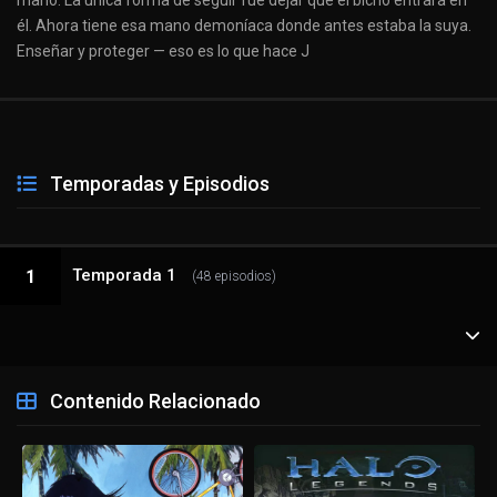
mano. La única forma de seguir fue dejar que el bicho entrara en
él. Ahora tiene esa mano demoníaca donde antes estaba la suya.
Enseñar y proteger — eso es lo que hace J
Temporadas y Episodios
Temporada 1
1
(48 episodios)
1 - 1
¡La aterradora nueva etapa escolar! ¡La misteriosa mano demoníaca!
Contenido Relacionado
1 - 2
Episodio 2