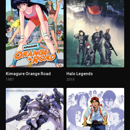
1 - 3
Episodio 3
1 - 4
Episodio 4
1 - 5
Episodio 5
1 - 6
Episodio 6
1 - 7
Episodio 7
Kimagure Orange Road
Halo Legends
1987
2010
1 - 8
Episodio 8
1 - 9
Episodio 9
1 - 10
Episodio 10
1 - 11
Episodio 11