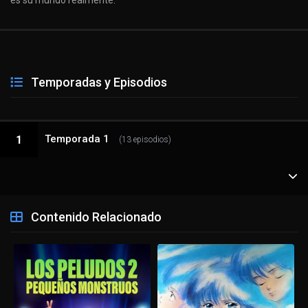
es su mundo realmente.
Temporadas y Episodios
Temporada 1
1
(13 episodios)
1 - 1
Nikola, la sirvientaNikola, la sirvienta
Contenido Relacionado
1 - 2
Makoto HagaMakoto Haga
1 - 3
Tesla