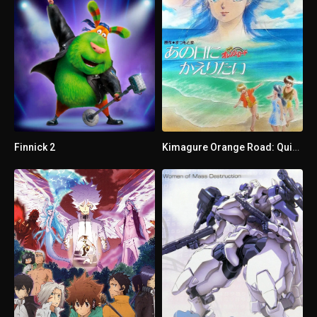
1 - 4
Isora Amano
1 - 5
Infiltración
1 - 6
El rey locoEl rey loco
1 - 7
El jefeEl jefe
Finnick 2
Kimagure Orange Road: Quiero volver a ese día
1 - 8
Consola de comandos
1 - 9
Akira Kagami
1 - 10
Gaydle y YamanakaGaydle y Yamanaka
1 - 11
Alba
1 - 12
El Diamante