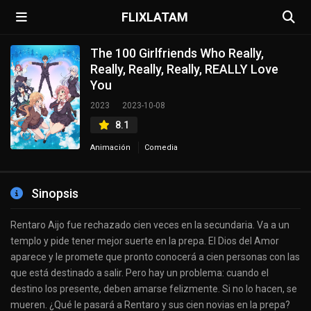
FLIXLATAM
The 100 Girlfriends Who Really,
Really, Really, Really, REALLY Love
You
2023
2023-10-08
8.1
Animación
Comedia
Sinopsis
Rentaro Aijo fue rechazado cien veces en la secundaria. Va a un
templo y pide tener mejor suerte en la prepa. El Dios del Amor
aparece y le promete que pronto conocerá a cien personas con las
que está destinado a salir. Pero hay un problema: cuando el
destino los presente, deben amarse felizmente. Si no lo hacen, se
mueren. ¿Qué le pasará a Rentaro y sus cien novias en la prepa?