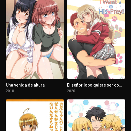
1 - 3
La princesa muda, el caballero y el samurái
1 - 4
Pensé que sólo era un momento de coqueteo
1 - 5
La novia más eficaz
1 - 6
El favorito de todos: El episodio del bañador
1 - 7
Encantado de conocerte, maníaco de las telas.
Una venida de altura
El señor lobo quiere ser comido
2018
2020
1 - 8
Se ha desatado el Besoapocalipsis
1 - 9
Una cruzada por el amor y el alma
1 - 10
La misión imposible del amor