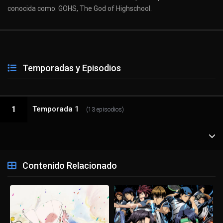
conocida como: GOHS, The God of Highschool.
Temporadas y Episodios
Temporada 1
1
(13 episodios)
1 - 1
set up/stand up
Contenido Relacionado
1 - 2
renewal/soul
1 - 3
wisdom/kingdom