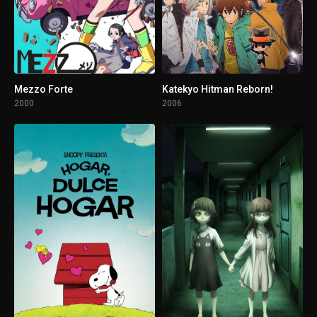
1 - 12
FOX/GOD
1 - 13
GOD/GOD
Mezzo Forte
Katekyo Hitman Reborn!
2000
2006