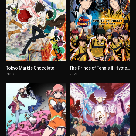
1 - 4
marriage/bonds
1 - 5
ronde/hound
1 - 6
fear/SIX
1 - 7
anima/force
Tokyo Marble Chocolate
The Prince of Tennis II: Hyotei vs Rikkai - Game of Future
2007
2021
1 - 8
close/friend
1 - 9
curse/cornered
1 - 10
oath/meaning
1 - 11
lay/key