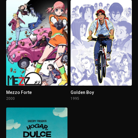
2 - 15
El instituto de los dioses
2 - 16
Combinando pequeños fragmentos de valor
2 - 17
Asalto de orgullo
2 - 18
El Rey Demonio todopoderoso
2 - 19
Ejercicios de Rey Demonio
2 - 20
El reino del dragón divino
Mezzo Forte
Golden Boy
2000
1995
2 - 21
Sexto Himno del Rey Demonio: Vecino
2 - 22
Revalschned, dios de los vestigios
2 - 23
Una promesa hecha en sueños