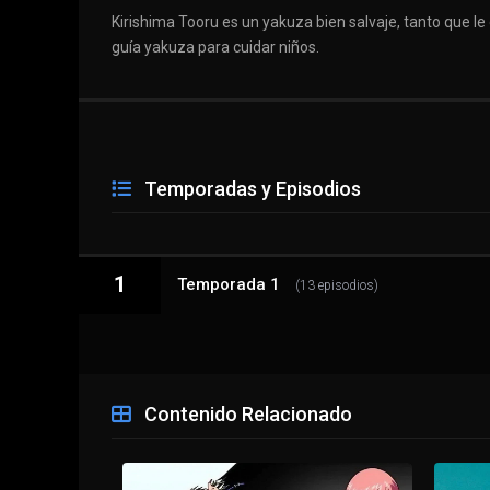
Kirishima Tooru es un yakuza bien salvaje, tanto que le 
guía yakuza para cuidar niños.
Temporadas y Episodios
1
Temporada 1
(13 episodios)
1 - 1
La guía de crianza del yakuza
Contenido Relacionado
1 - 2
Una persona amable