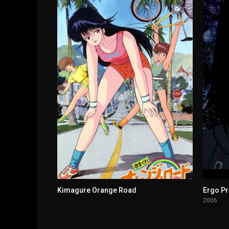
1 - 10
Episodio 10
1 - 11
Episodio 11
1 - 12
El cuidador de la señorita
Kimagure Orange Road
Ergo P
2006