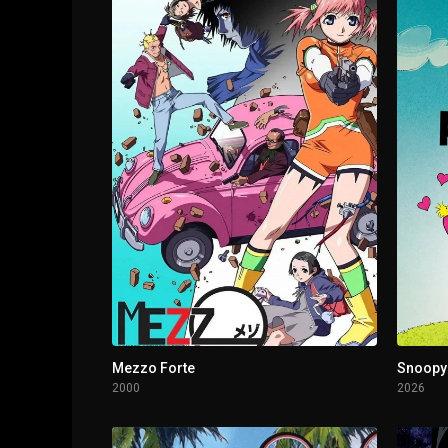
1 - 3
Una visita y una reunión
1 - 4
Episodio 4
1 - 5
Episodio 5
1 - 6
La primera amistad
1 - 7
Episodio 7
1 - 7
Episodio 7
1 - 8
Cuánto tiempo
Mezzo Forte
Snoopy 
2000
2026
1 - 9
El plan Kirishima [ ]