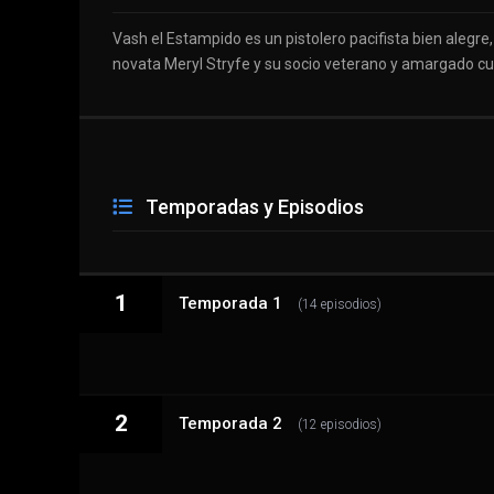
Vash el Estampido es un pistolero pacifista bien alegr
novata Meryl Stryfe y su socio veterano y amargado cuan
Temporadas y Episodios
1
Temporada 1
(14 episodios)
2
1 - 1
Temporada 2
NOMAN'S LAND
(12 episodios)
1 - 2
El hombre que huyó