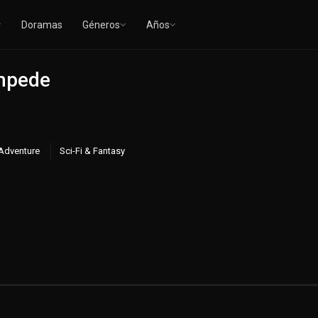
Doramas
Géneros
Años
mpede
Adventure
Sci-Fi & Fantasy