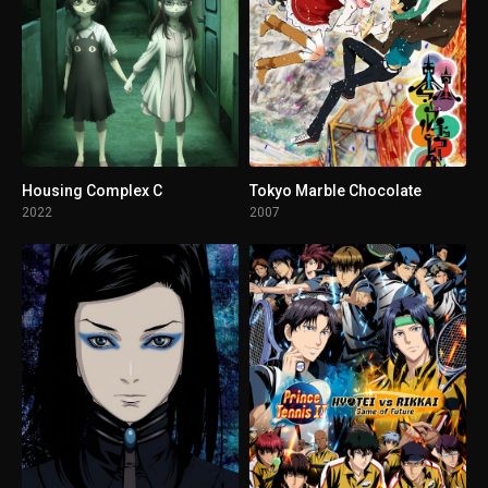
1 - 5
Nuestra primera cita
1 - 6
Episodio 6
1 - 7
Mi primera confesión
Housing Complex C
Tokyo Marble Chocolate
2022
2007
1 - 8
Episodio 8
1 - 9
Mi Primer Cumpleaños
1 - 10
Estudiante de primer año de 2do
1 - 11
Primera exploración escolar
1 - 12
Mi primer amor