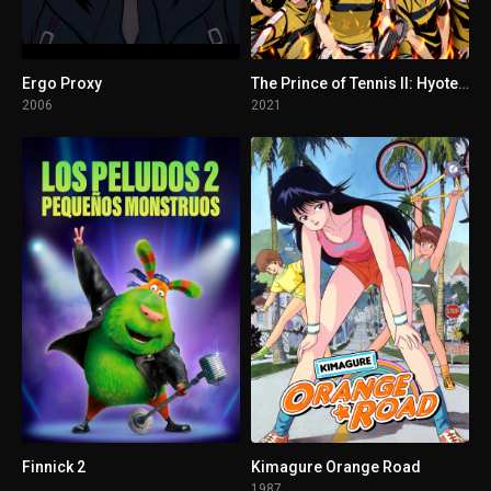
Ergo Proxy
The Prince of Tennis II: Hyotei vs Rikkai - Game of Future
2006
2021
Finnick 2
Kimagure Orange Road
1987