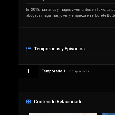
En 2018, humanos y magos viven juntos en Tokio. La pol
abogada maga más joven y empieza en el bufete Butterf
Temporadas y Episodios
1
Temporada 1
(12 episodios)
1 - 1
Lady Justice: Sword and Scales
Contenido Relacionado
1 - 2
Hard Case