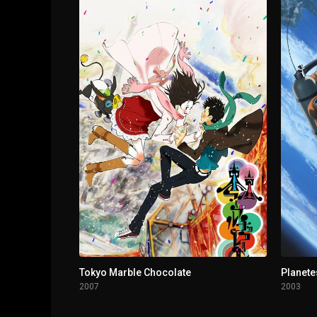
1 - 3
Love and Hate
1 - 4
Personality Crisis
1 - 5
Six Nine
1 - 6
Hero Show
1 - 7
Maple Leaf in Canada
1 - 8
Saint Christopher Charm
1 - 9
Secret Puzzle
Tokyo Marble Chocolate
Planete
2007
2003
1 - 10
Imposters