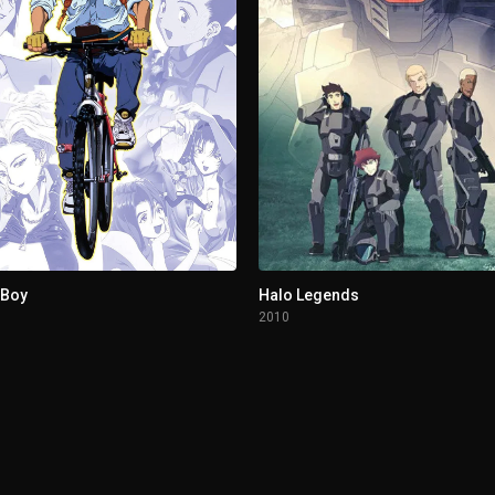
g
oms
 Boy
Halo Legends
2010