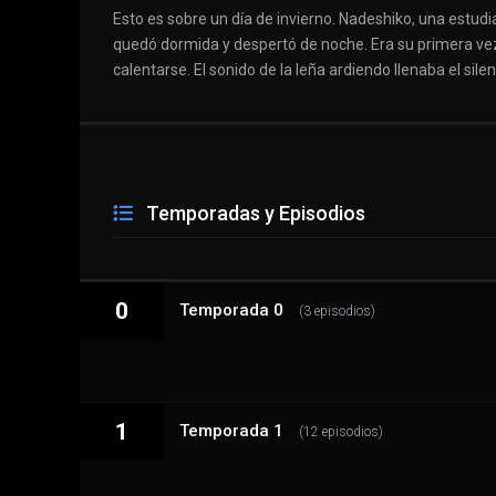
Esto es sobre un día de invierno. Nadeshiko, una estud
quedó dormida y despertó de noche. Era su primera vez 
calentarse. El sonido de la leña ardiendo llenaba el si
Temporadas y Episodios
0
Temporada 0
(3 episodios)
1
0 - 1
Temporada 1
Episodio 1
(12 episodios)
0 - 2
Episodio 2