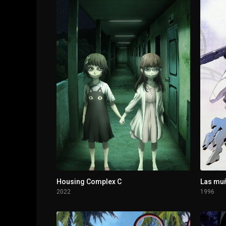
1 - 3
El mejor amigo de los muertos
1 - 4
Episodio 4
1 - 5
El héroe de los muertos
1 - 6
La autocaravana de los muertos
1 - 7
Episodio 7
1 - 8
Episodio 8
1 - 9
Episodio 9
Housing Complex C
Las mu
2022
1996
1 - 10
El pueblo natal de los muertos I
1 - 11
El pueblo natal de los muertos II