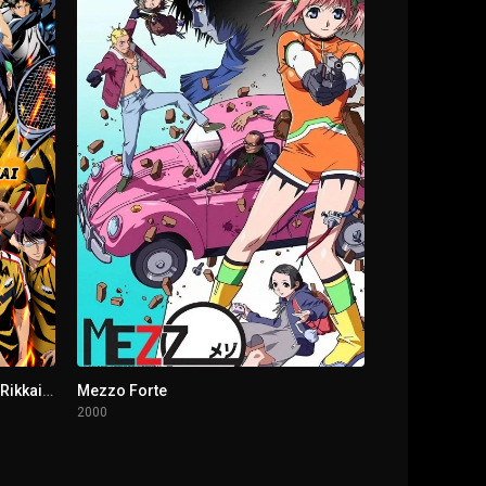
The Prince of Tennis II: Hyotei vs Rikkai - Game of Future
Mezzo Forte
2000