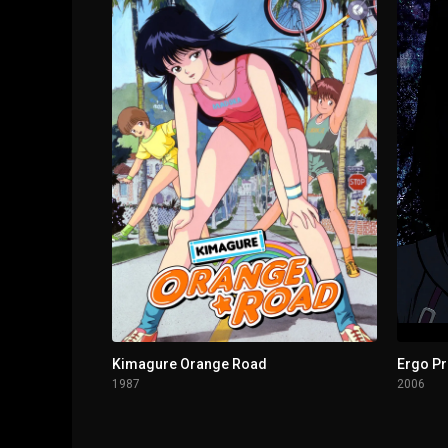
1 - 12
El pueblo natal de los muertos III
Kimagure Orange Road
Ergo P
1987
2006