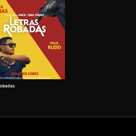
rk
robadas