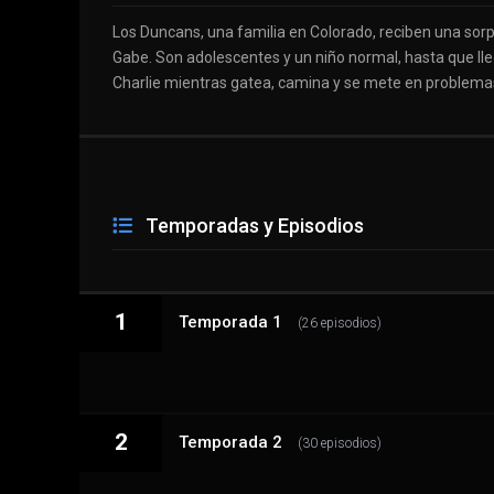
Los Duncans, una familia en Colorado, reciben una sorp
Gabe. Son adolescentes y un niño normal, hasta que lle
Charlie mientras gatea, camina y se mete en problemas
Temporadas y Episodios
1
Temporada 1
(26 episodios)
2
1 - 1
Temporada 2
Cita de estudio
(30 episodios)