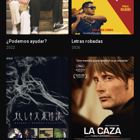
1 - 6
Episodio 6
1 - 7
Episodio 7
¿Podemos ayudar?
Letras robadas
2022
2026
1 - 8
Episodio 8
1 - 9
Episodio 9
1 - 10
Episodio 10