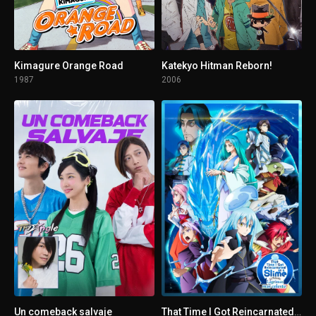
1 - 6
Halcón policía
1 - 7
Los nombres de todos los perros
Kimagure Orange Road
Katekyo Hitman Reborn!
1987
2006
1 - 8
No lo espantéis
1 - 9
Episodio 9
Un comeback salvaje
That Time I Got Reincarnated as a Slime. La película: Lágrimas del mar celeste