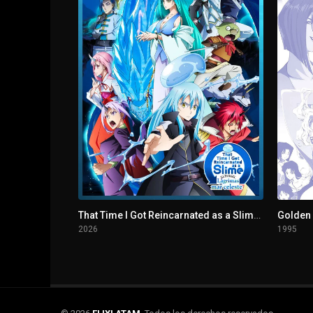
That Time I Got Reincarnated as a Slime. La película: Lágrimas del mar celeste
Golden
2026
1995